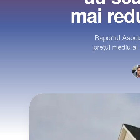
mai redu
Raportul Asocia
preţul mediu al 