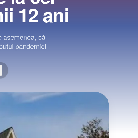
ii 12 ani
 de asemenea, că
ceputul pandemiei