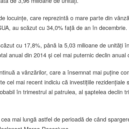
ată de 3,96 milioane de unităţi.
de locuinţe, care reprezintă o mare parte din vânză
 SUA, au scăzut cu 34,0% faţă de an în decembrie.
căzut cu 17,8%, până la 5,03 milioane de unităţi în
tal anual din 2014 şi cel mai puternic declin anual 
tinuă a vânzărilor, care a însemnat mai puţine co
te cel mai recent indiciu că investiţiile rezidenţiale 
obabil în trimestrul al patrulea, al şaptelea declin tr
i cea mai lungă astfel de perioadă de când sparger
 declanşat Marea Recesiune.