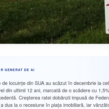
R GENERAT DE AI
e de locuințe din SUA au scăzut în decembrie la ce
vel din ultimii 12 ani, marcată de o scădere cu 1,5
cedentă. Creșterea ratei dobânzii impusă de Feder
 dus la o recesiune în piața imobiliară, iar vânzăto