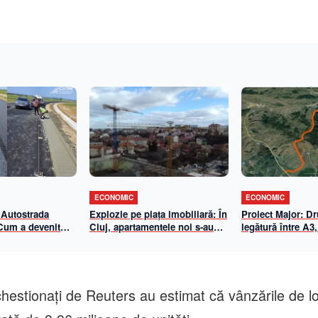
ECONOMIC
ECONOMIC
 Autostrada
Explozie pe piața imobiliară: În
Proiect Major: D
 Cum a devenit
Cluj, apartamentele noi s-au
legătură între A3,
-Biharia un
scumpit cu aproape 70% în 5
Centura de Sud
de eficiență
ani. Cât a ajuns metrul pătrat
n 2026
util
chestionaţi de Reuters au estimat că vânzările de l