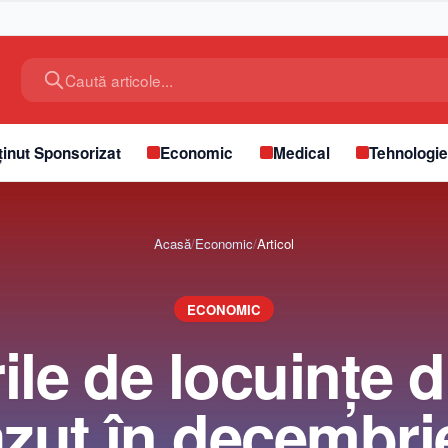
Caută articole...
inut Sponsorizat
Economic
Medical
Tehnologi
Acasă
/
Economic
/
Articol
ECONOMIC
ile de locuinţe 
zut în decembrie