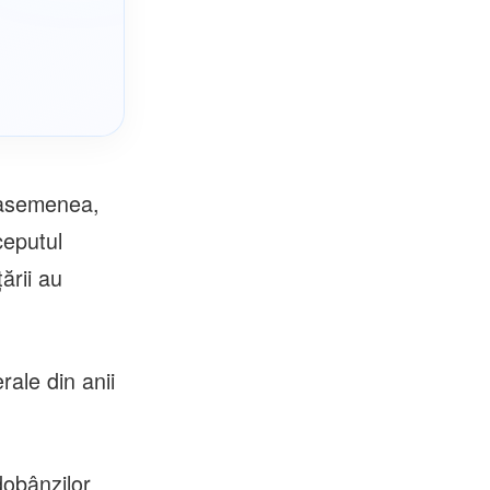
e asemenea,
ceputul
ării au
rale din anii
dobânzilor