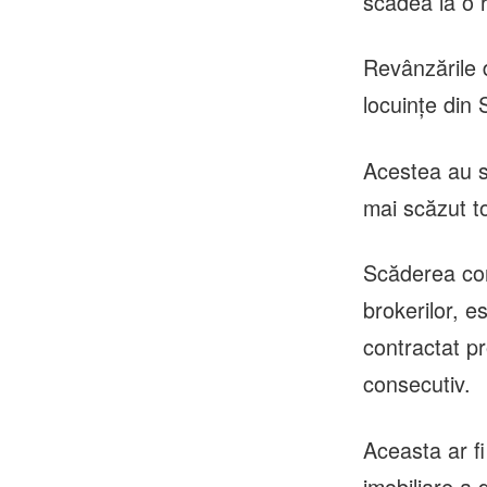
scădea la o r
Revânzările 
locuinţe din
Acestea au s
mai scăzut to
Scăderea con
brokerilor, es
contractat pr
consecutiv.
Aceasta ar f
imobiliare a