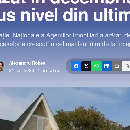
s nivel din ultim
ţiei Naţionale a Agenţilor Imobiliari a arătat,
caselor a crescut în cel mai lent ritm de la în
Alexandru Robea
|
21 ian. 2023
·
1
min citire