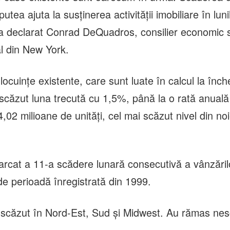
utea ajuta la susţinerea activităţii imobiliare în luni
a declarat Conrad DeQuadros, consilier economic s
l din New York.
locuinţe existente, care sunt luate în calcul la înch
 scăzut luna trecută cu 1,5%, până la o rată anuală
,02 milioane de unităţi, cel mai scăzut nivel din no
rcat a 11-a scădere lunară consecutivă a vânzăril
de perioadă înregistrată din 1999.
 scăzut în Nord-Est, Sud şi Midwest. Au rămas ne