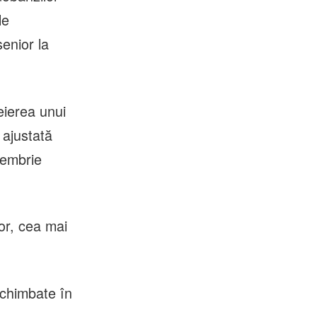
le
enior la
eierea unui
 ajustată
iembrie
or, cea mai
schimbate în