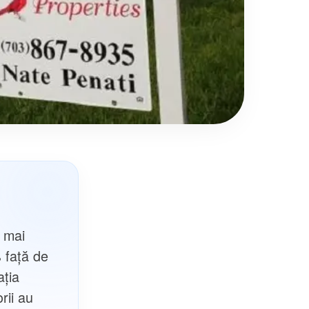
l mai
% față de
ația
rii au