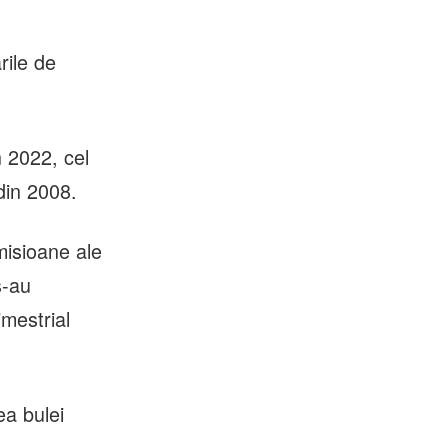
rile de
 2022, cel
din 2008.
misioane ale
s-au
imestrial
ea bulei