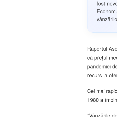
fost nev
Economiș
vânzărilo
Raportul Asoc
că preţul med
pandemiei de 
recurs la ofe
Cel mai rapid
1980 a împins
”Vânzările d