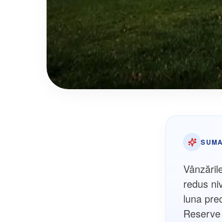
SUMA
Vânzăril
redus ni
luna pre
Reserve a