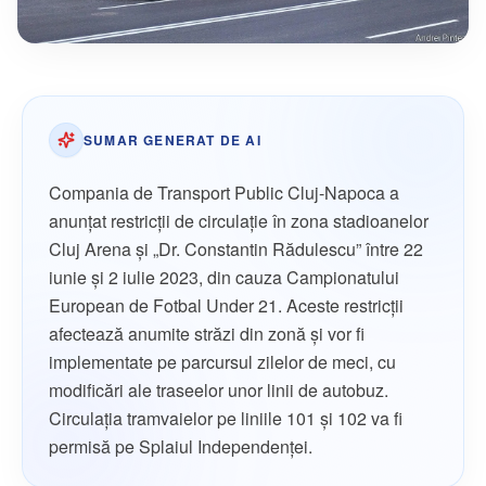
SUMAR GENERAT DE AI
Compania de Transport Public Cluj-Napoca a
anunțat restricții de circulație în zona stadioanelor
Cluj Arena și „Dr. Constantin Rădulescu” între 22
iunie și 2 iulie 2023, din cauza Campionatului
European de Fotbal Under 21. Aceste restricții
afectează anumite străzi din zonă și vor fi
implementate pe parcursul zilelor de meci, cu
modificări ale traseelor unor linii de autobuz.
Circulația tramvaielor pe liniile 101 și 102 va fi
permisă pe Splaiul Independenței.