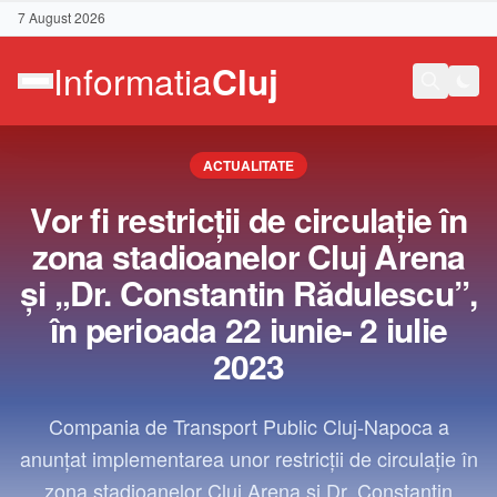
7 August 2026
ACTUALITATE
Vor fi restricții de circulație în
zona stadioanelor Cluj Arena
și „Dr. Constantin Rădulescu”,
în perioada 22 iunie- 2 iulie
2023
Compania de Transport Public Cluj-Napoca a
anunțat implementarea unor restricții de circulație în
Contact
zona stadioanelor Cluj Arena și Dr. Constantin