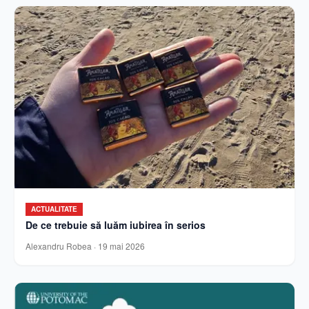
ACTUALITATE
De ce trebuie să luăm iubirea în serios
Alexandru Robea
·
19 mai 2026