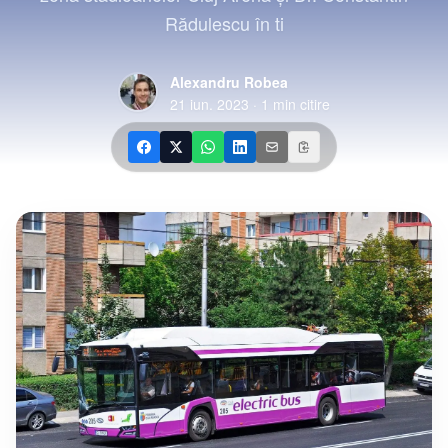
Rădulescu în ti
Alexandru Robea
21 iun. 2023
·
1
min citire