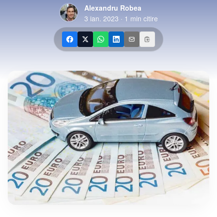
Alexandru Robea
3 ian. 2023
·
1
min citire