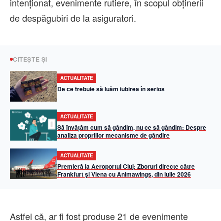
intenționat, evenimente rutiere, în scopul obținerii
de despăgubiri de la asiguratori.
CITEȘTE ȘI
ACTUALITATE
De ce trebuie să luăm iubirea în serios
ACTUALITATE
Să învățăm cum să gândim, nu ce să gândim: Despre
analiza propriilor mecanisme de gândire
ACTUALITATE
Premieră la Aeroportul Cluj: Zboruri directe către
Frankfurt și Viena cu Animawings, din iulie 2026
Astfel că, ar fi fost produse 21 de evenimente