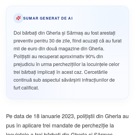
SUMAR GENERAT DE AI
Doi bărbați din Gherla și Sărmaș au fost arestați
preventiv pentru 30 de zile, fiind acuzați că au furat
mii de euro din două magazine din Gherla.
Polițiștii au recuperat aproximativ 90% din
prejudiciu în urma perchezițiilor la locuințele celor
trei bărbați implicați în acest caz. Cercetările
continuă sub aspectul săvârșirii infracțiunilor de
furt calificat.
Pe data de 18 ianuarie 2023, polițiștii din Gherla au
pus în aplicare trei mandate de percheziție la
locuințele a trei bărbați din Gherla și Sărmaș,