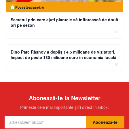
Povesteacasei.ro
Secretul prin care ajuți plantele să înflorească de două
ori pe sezon
moneybuzz.ro
Dino Parc Râșnov a depășit 4,5 milioane de vizitatori.
Impact de peste 130 milioane euro în economia locală
Abonează-te la Newsletter
Primește cele mai importante știri direct în inbox.
Abonează-te