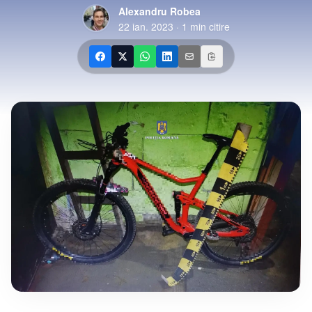
Alexandru Robea
22 ian. 2023
·
1
min citire