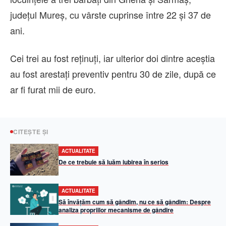
județul Mureș, cu vârste cuprinse între 22 și 37 de
ani.
Cei trei au fost reținuți, iar ulterior doi dintre aceștia
au fost arestați preventiv pentru 30 de zile, după ce
ar fi furat mii de euro.
CITEȘTE ȘI
ACTUALITATE
De ce trebuie să luăm iubirea în serios
ACTUALITATE
Să învățăm cum să gândim, nu ce să gândim: Despre
analiza propriilor mecanisme de gândire