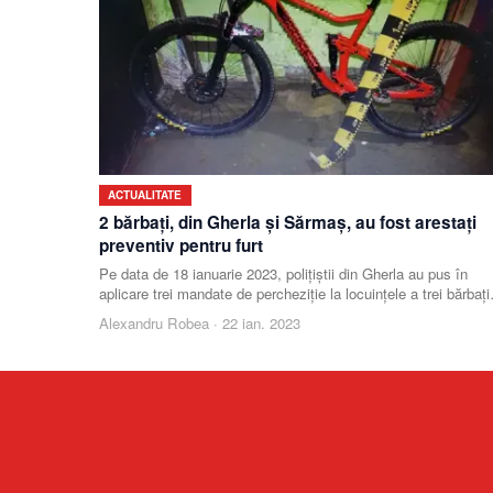
ACTUALITATE
2 bărbați, din Gherla și Sărmaș, au fost arestați
preventiv pentru furt
Pe data de 18 ianuarie 2023, polițiștii din Gherla au pus în
aplicare trei mandate de percheziție la locuințele a trei bărbați
din Gherla și Sărmaș, județul Mur
Alexandru Robea
·
22 ian. 2023