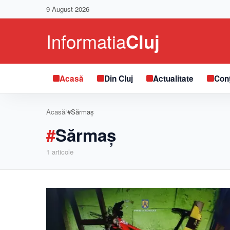
9 August 2026
Acasă
Din Cluj
Actualitate
Conț
Acasă
/
#Sărmaș
#
Sărmaș
1
articole