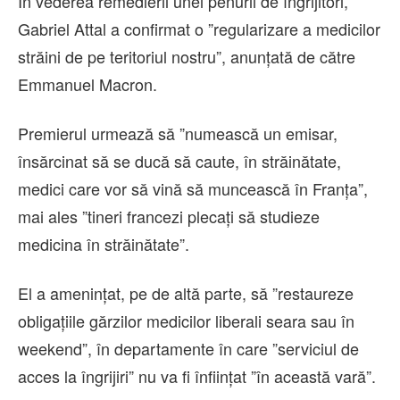
În vederea remedierii unei penurii de îngrijitori,
Gabriel Attal a confirmat o ”regularizare a medicilor
străini de pe teritoriul nostru”, anunţată de către
Emmanuel Macron.
Premierul urmează să ”numească un emisar,
însărcinat să se ducă să caute, în străinătate,
medici care vor să vină să muncească în Franţa”,
mai ales ”tineri francezi plecaţi să studieze
medicina în străinătate”.
El a ameninţat, pe de altă parte, să ”restaureze
obligaţiile gărzilor medicilor liberali seara sau în
weekend”, în departamente în care ”serviciul de
acces la îngrijiri” nu va fi înfiinţat ”în această vară”.