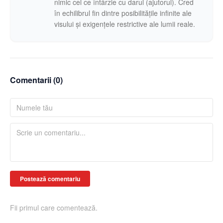
nimic cel ce întârzie cu darul (ajutorul). Cred
în echilibrul fin dintre posibilitățile infinite ale
visului și exigențele restrictive ale lumii reale.
Comentarii (
0
)
Postează comentariu
Fii primul care comentează.