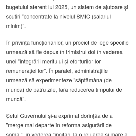
bugetului aferent lui 2025, un sistem de ajutoare şi
scutiri ”concentrate la nivelul SMIC (salariul
minim)”.
În privinţa funcţionarilor, un proeict de lege specific
urmează să fie depus în trimistrul doi în vederea
unei ”integrării meritului şi eforturilor lor
remuneraţiei lor”. În paralel, administraţiile
urmează să experimenteze ”săptămâna (de
muncă) de patru zile, fără reducerea timpului de
muncă”.
Şeful Guvernului şi-a exprimat dorinţăa de a
”merge mai departe în reforma asigurării de
şomaj”, în vederea ”incitării la o reluarea şi mare a