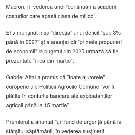
Macron, în vederea unei ”continuări a scăderii
costurilor care apasă clasa de mijloc”.
El a menţinut însă ”direcţia” unui deficit ”sub 3%
până în 2027” şi a anunţat că ”primele propuneri
de economii” la bugetul din 2025 urmază să fie
prezentate ”încă din martie”.
Gabriel Attal a promis că ”toate ajutorele”
europene ale Politicii Agrocile Comune ”vor fi
plătite în conturile bancare ale exploatanţilor
agricoli până la 15 martie”.
Premierul a anunţat ”un fond de urgenţă până la
sfârşitul săptămânii, în vederea susţinerii