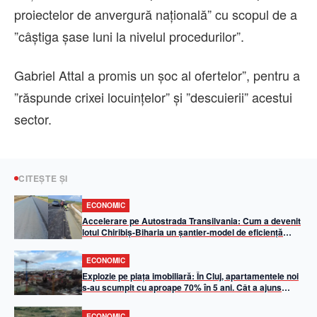
proiectelor de anvergură naţională” cu scopul de a
”câştiga şase luni la nivelul procedurilor”.
Gabriel Attal a promis un şoc al ofertelor”, pentru a
”răspunde crixei locuinţelor” şi ”descuierii” acestui
sector.
CITEȘTE ȘI
ECONOMIC
Accelerare pe Autostrada Transilvania: Cum a devenit
lotul Chiribiș-Biharia un șantier-model de eficiență
operațională în 2026
ECONOMIC
Explozie pe piața imobiliară: În Cluj, apartamentele noi
s-au scumpit cu aproape 70% în 5 ani. Cât a ajuns
metrul pătrat util
ECONOMIC