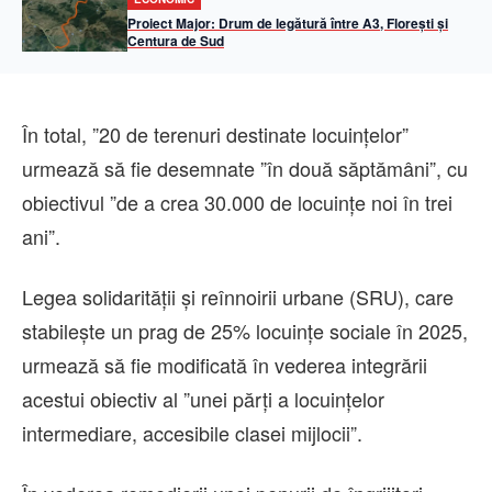
Proiect Major: Drum de legătură între A3, Florești și
Centura de Sud
În total, ”20 de terenuri destinate locuinţelor”
urmează să fie desemnate ”în două săptămâni”, cu
obiectivul ”de a crea 30.000 de locuinţe noi în trei
ani”.
Legea solidarităţii şi reînnoirii urbane (SRU), care
stabileşte un prag de 25% locuinţe sociale în 2025,
urmează să fie modificată în vederea integrării
acestui obiectiv al ”unei părţi a locuinţelor
intermediare, accesibile clasei mijlocii”.