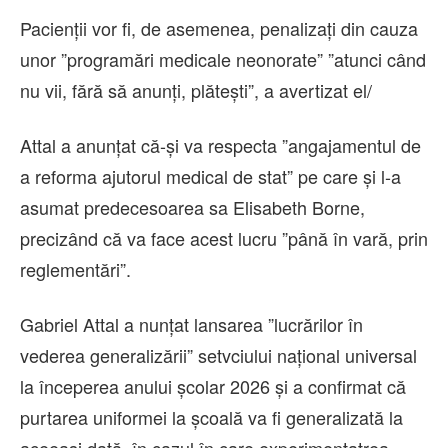
Pacienţii vor fi, de asemenea, penalizaţi din cauza
unor ”programări medicale neonorate” ”atunci când
nu vii, fără să anunţi, plăteşti”, a avertizat el/
Attal a anunţat că-şi va respecta ”angajamentul de
a reforma ajutorul medical de stat” pe care şi l-a
asumat predecesoarea sa Elisabeth Borne,
precizând că va face acest lucru ”până în vară, prin
reglementări”.
Gabriel Attal a nunţat lansarea ”lucrărilor în
vederea generalizării” setvciului naţional universal
la începerea anului şcolar 2026 şi a confirmat că
purtarea uniformei la şcoală va fi generalizată la