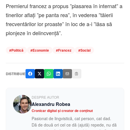
Premierul francez a propus ”plasarea în internat” a
tinerilor aflaţi ”pe panta rea”, în vederea ”tăierii
frecventărilor lor proaste” în loc de a-i ”lăsa să
plonjeze în delincvenţă”.
#
Politică
#
Economie
#
Francez
#
Social
DISTRIBUIE
DESPRE AUTOR
Alexandru Robea
Cronicar digital și creator de conținut
Pasionat de lingvistică, cat person, cat dad.
Dă de două ori cel ce dă (ajută) repede, nu dă