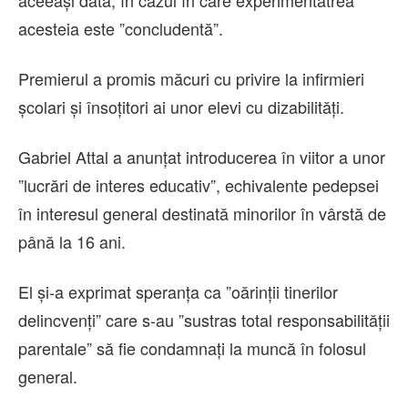
aceeaşi dată, în cazul în care experimentatrea
acesteia este ”concludentă”.
Premierul a promis măcuri cu privire la infirmieri
şcolari şi însoţitori ai unor elevi cu dizabilităţi.
Gabriel Attal a anunţat introducerea în viitor a unor
”lucrări de interes educativ”, echivalente pedepsei
în interesul general destinată minorilor în vârstă de
până la 16 ani.
El şi-a exprimat speranţa ca ”oărinţii tinerilor
delincvenţi” care s-au ”sustras total responsabilităţii
parentale” să fie condamnaţi la muncă în folosul
general.