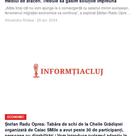
mediul de afaceri. Trebuie să găsim soluţiile împreună
„Atâta timp cât nu vom ajunge la o convergenţă cu salariul minim european,
fenomenul migraţiei economice va continua”, a explicat Ştefan-Radu Oprea,
luni la Ant
Alexandru Robea
·
29 ian. 2024
ECONOMIC
Ştefan Radu Oprea: Tabăra de schi de la Cheile Grădiştei
organizată de Caiac SMile a avut peste 30 de participanţi,
persoane cu dizabilităţi / Vom introduce turismul adaptiv în