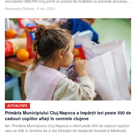
voluntarilor SMURD Cluj printr-un proiect de hotărâre ce prevede alocarea
sumei de 225.000
Alexandru Robea
·
4 ian. 2024
ACTUALITATE
Primăria Municipiului Cluj-Napoca a împărțit ieri peste 500 de
cadouri copiilor aflați în centrele clujene
Ieri, Primăria Municipiului Cluj-Napoca a oferit peste 500 de cadouri copiilor
care se află în centrele de zi ale Direcției de Asistență Socială și Medicală.