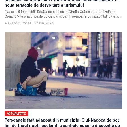
noua strategie de dezvoltare a turismului
”Nu există imposibil! Tabăra de schi de la Cheile Grădiştei organizată de
Caiac SMile a avut peste 30 de participanţi, persoane cu dizabilităţi care au
învăţăt
Alexandru Robea
·
27 ian. 2024
ACTUALITATE
Persoanele fără adăpost din municipiul Cluj-Napoca de pot
feri de frigul nopții apelând la centrele puse la dispoziție de