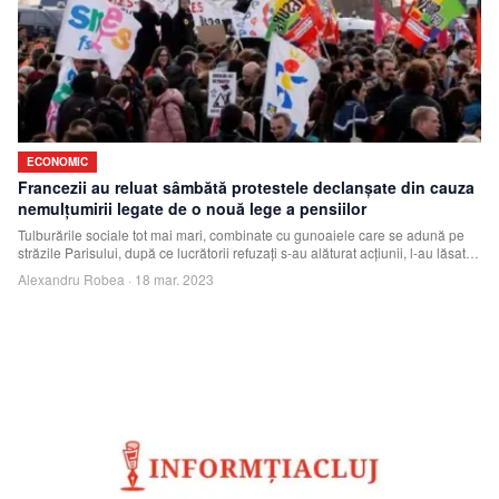
ECONOMIC
Francezii au reluat sâmbătă protestele declanşate din cauza
nemulţumirii legate de o nouă lege a pensiilor
Tulburările sociale tot mai mari, combinate cu gunoaiele care se adună pe
străzile Parisului, după ce lucrătorii refuzaţi s-au alăturat acţiunii, l-au lăsat
pe
Alexandru Robea
·
18 mar. 2023