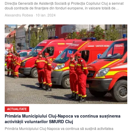
Direcția Generală de Asistență Socială și Protecția Copilului Cluj a semnat
două contracte de finanțare din fonduri europene, în valoare totală de
1.680.500 de
Alexandru Robea
·
10 ian. 2024
ACTUALITATE
Primăria Municipiului Cluj-Napoca va continua susținerea
activității voluntarilor SMURD Cluj
Primăria Municipiului Cluj-Napoca va continua să susțină activitatea