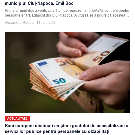
municipiul Cluj-Napoca, Emil Boc
Primarul Emil Boc a verificat, alături de reprezentanții DASM, centrele pentru
persoanele fără adăpost din Cluj-Napoca. A vrut să se asigure că acestea
sunt pre
Alexandru Robea
·
11 ian. 2024
ACTUALITATE
Bani europeni destinați creșterii gradului de accesibilizare a
serviciilor publice pentru persoanele cu dizabilități