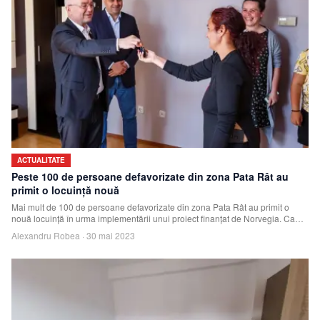
ACTUALITATE
Peste 100 de persoane defavorizate din zona Pata Rât au
primit o locuință nouă
Mai mult de 100 de persoane defavorizate din zona Pata Rât au primit o
nouă locuință în urma implementării unui proiect finanțat de Norvegia. Ca
parte a acestui
Alexandru Robea
·
30 mai 2023