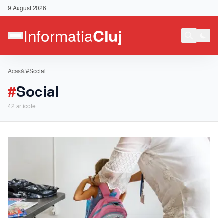
9 August 2026
Acasă
/
#Social
#
Social
42
articole
Contact