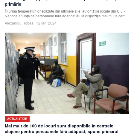
primărie
În urma temperaturilor scăzute din ultimele zile, autoritățile locale din Cluj-
Napoca anunță că persoanele fără adăpost au la dispoziție mai multe centre
în car
Alexandru Robea
·
12 ian. 2024
ACTUALITATE
Mai mult de 100 de locuri sunt disponibile în centrele
clujene pentru persoanele fără adăpost, spune primarul