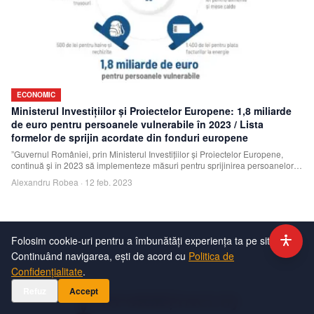
ECONOMIC
Ministerul Investiţiilor şi Proiectelor Europene: 1,8 miliarde
de euro pentru persoanele vulnerabile în 2023 / Lista
formelor de sprijin acordate din fonduri europene
”Guvernul României, prin Ministerul Investiţiilor şi Proiectelor Europene,
continuă şi în 2023 să implementeze măsuri pentru sprijinirea persoanelor
din categor
Alexandru Robea
·
12 feb. 2023
Folosim cookie-uri pentru a îmbunătăți experiența ta pe site.
Continuând navigarea, ești de acord cu
Politica de
Confidențialitate
.
Refuz
Accept