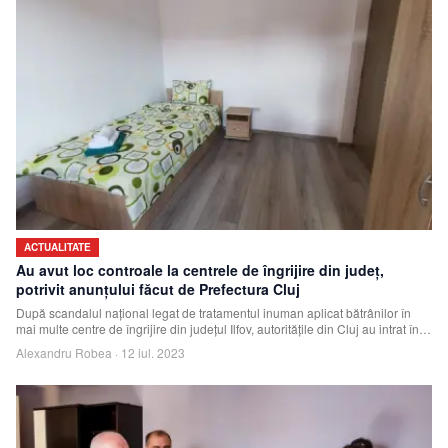
ACTUALITATE
Au avut loc controale la centrele de îngrijire din județ,
potrivit anunțului făcut de Prefectura Cluj
După scandalul național legat de tratamentul inuman aplicat bătrânilor în
mai multe centre de îngrijire din județul Ilfov, autoritățile din Cluj au intrat în
ac
Alexandru Robea
·
12 iul. 2023