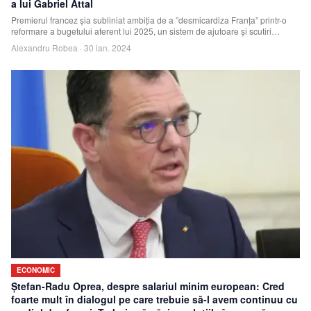
a lui Gabriel Attal
Premierul francez şia subliniat ambiţia de a ”desmicardiza Franţa” printr-o
reformare a bugetului aferent lui 2025, un sistem de ajutoare şi scutiri
”concentrat
Alexandru Robea
·
30 ian. 2024
ECONOMIC
Ştefan-Radu Oprea, despre salariul minim european: Cred
foarte mult în dialogul pe care trebuie să-l avem continuu cu