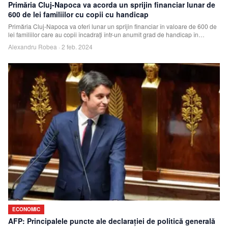
Primăria Cluj-Napoca va acorda un sprijin financiar lunar de
600 de lei familiilor cu copii cu handicap
Primăria Cluj-Napoca va oferi lunar un sprijin financiar în valoare de 600 de
lei familiilor care au copii încadrați într-un anumit grad de handicap în
municipi
Alexandru Robea
·
2 feb. 2024
ECONOMIC
AFP: Principalele puncte ale declaraţiei de politică generală