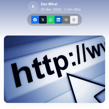
Dan Mihai
D
30 dec. 2022
·
1
min citire