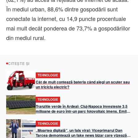
În mediul urban, 88,6% dintre gospodării sunt
conectate la internet, cu 14,9 puncte procentuale
mai mult decât ponderea de 73,7% a gospodăriilor
din mediul rural.
CITEȘTE ȘI
TEHNOLOGIE
Cât de mult contează bateria când alegi un scuter sau
un triciclu electric?
TEHNOLOGIE
Tranziție verde în Ardeal: Cluj-Napoca investește 3,5
milioane de euro într-un parc fotovoltaic imens. Emil
Boc: „50% din iluminatul public va fi asigurat din
energie solară”
TEHNOLOGIE
„Moartea digitală”, un fals viral: Viceprimarul Dan
Tarcea demontează un fake news bizar care vizează