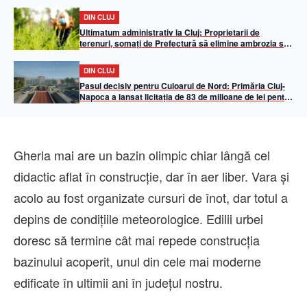
DIN CLUJ
Ultimatum administrativ la Cluj: Proprietarii de
terenuri, somați de Prefectură să elimine ambrozia sub
amenințarea unor amenzi de până la 20.000 de lei
DIN CLUJ
Pasul decisiv pentru Culoarul de Nord: Primăria Cluj-
Napoca a lansat licitația de 83 de milioane de lei pentru
pasajul subteran Oașului – Muncii
Gherla mai are un bazin olimpic chiar lângă cel
didactic aflat în construcție, dar în aer liber. Vara și
acolo au fost organizate cursuri de înot, dar totul a
depins de condițiile meteorologice. Edilii urbei
doresc să termine cât mai repede construcția
bazinului acoperit, unul din cele mai moderne
edificate în ultimii ani în județul nostru.