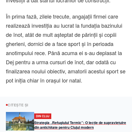
Investiții a dat startul lucrărilor de construcții.
În prima fază, zilele trecute, angajații firmei care
realizează investiția au lucrat la fundația bazinului
de înot, atât de mult așteptat de părinții și copiii
gherleni, dornici de a face sport și în perioada
anotimpului rece. Până acuma ei s-au deplasat la
Dej pentru a urma cursuri de înot, dar odată cu
finalizarea noului obiectiv, amatorii acestui sport se
pot iniția chiar în orașul lor natal.
CITEȘTE ȘI
DIN CLUJ
Strategia „Refugiului Termic”: O lecție de supraviețuire
din antichitate pentru Clujul modern