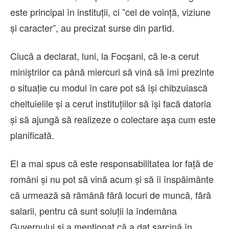
este principal în instituţii, ci ”cel de voinţă, viziune
şi caracter”, au precizat surse din partid.
Ciucă a declarat, luni, la Focşani, că le-a cerut
miniştrilor ca până miercuri să vină să îmi prezinte
o situaţie cu modul în care pot să îşi chibzuiască
cheltuielile şi a cerut instituţiilor să îşi facă datoria
şi să ajungă să realizeze o colectare aşa cum este
planificată.
El a mai spus că este responsabilitatea lor faţă de
români şi nu pot să vină acum şi să îi înspăimânte
că urmează să rămână fără locuri de muncă, fără
salarii, pentru că sunt soluţii la îndemâna
Guvernului şi a menţionat că a dat sarcină în