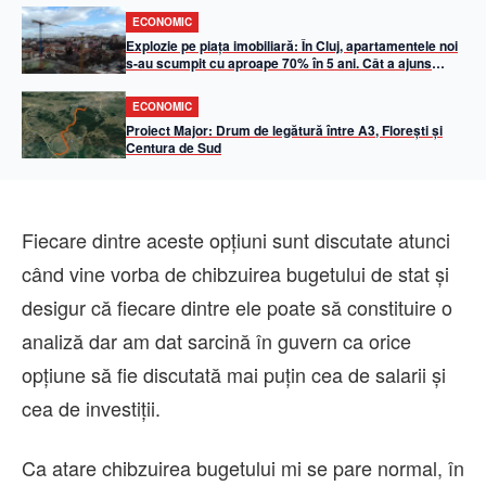
ECONOMIC
Explozie pe piața imobiliară: În Cluj, apartamentele noi
s-au scumpit cu aproape 70% în 5 ani. Cât a ajuns
metrul pătrat util
ECONOMIC
Proiect Major: Drum de legătură între A3, Florești și
Centura de Sud
Fiecare dintre aceste opţiuni sunt discutate atunci
când vine vorba de chibzuirea bugetului de stat şi
desigur că fiecare dintre ele poate să constituire o
analiză dar am dat sarcină în guvern ca orice
opţiune să fie discutată mai puţin cea de salarii şi
cea de investiţii.
Ca atare chibzuirea bugetului mi se pare normal, în