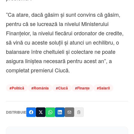
”Ca atare, dacă găsim şi sunt convins că găsim,
pentru că se lucrează la nivelul Ministerului
Finanţelor, la nivelul fiecărui ordonator de credite,
să vină cu aceste soluţii şi atunci un echilibru, o
balansare între cheltuieli şi colectare ne poate
asigura liniştea necesară pentru acest an”, a
completat premierul Ciucă.
#
Politică
#
România
#
Ciucă
#
Finanțe
#
Salarii
DISTRIBUIE