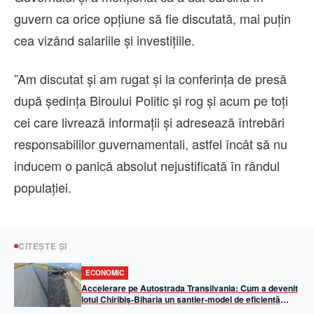
guvern ca orice opţiune să fie discutată, mai puţin
cea vizând salariile şi investiţiile.
”Am discutat şi am rugat şi la conferinţa de presă
după şedinţa Biroului Politic şi rog şi acum pe toţi
cei care livrează informaţii şi adresează întrebări
responsabililor guvernamentali, astfel încât să nu
inducem o panică absolut nejustificată în rândul
populaţiei.
CITEȘTE ȘI
ECONOMIC
Accelerare pe Autostrada Transilvania: Cum a devenit
lotul Chiribiș-Biharia un șantier-model de eficiență
operațională în 2026