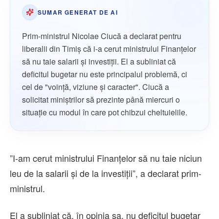
SUMAR GENERAT DE AI
Prim-ministrul Nicolae Ciucă a declarat pentru
liberalii din Timiș că i-a cerut ministrului Finanțelor
să nu taie salarii și investiții. El a subliniat că
deficitul bugetar nu este principalul problemă, ci
cel de "voință, viziune și caracter". Ciucă a
solicitat miniștrilor să prezinte până miercuri o
situație cu modul în care pot chibzui cheltuielile.
”I-am cerut ministrului Finanţelor să nu taie niciun
leu de la salarii şi de la investiţii”, a declarat prim-
ministrul.
El a subliniat că, în opinia sa, nu deficitul bugetar