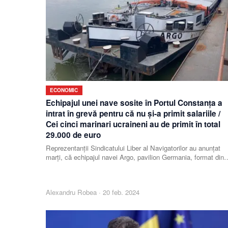
ECONOMIC
Echipajul unei nave sosite în Portul Constanţa a
intrat în grevă pentru că nu şi-a primit salariile /
Cei cinci marinari ucraineni au de primit în total
29.000 de euro
Reprezentanţii Sindicatului Liber al Navigatorilor au anunţat
marţi, că echipajul navei Argo, pavilion Germania, format din
cinci membri, toţi din Ucraina, au d
Alexandru Robea
·
20 feb. 2024