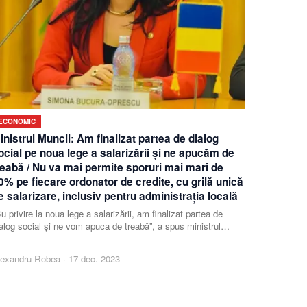
ECONOMIC
inistrul Muncii: Am finalizat partea de dialog
ocial pe noua lege a salarizării şi ne apucăm de
reabă / Nu va mai permite sporuri mai mari de
0% pe fiecare ordonator de credite, cu grilă unică
e salarizare, inclusiv pentru administraţia locală
u privire la noua lege a salarizării, am finalizat partea de
alog social şi ne vom apuca de treabă”, a spus ministrul
ncii.
lexandru Robea
·
17 dec. 2023