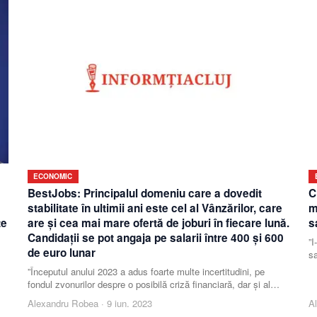
ECONOMIC
BestJobs: Principalul domeniu care a dovedit
C
stabilitate în ultimii ani este cel al Vânzărilor, care
m
te
are şi cea mai mare ofertă de joburi în fiecare lună.
s
Candidaţii se pot angaja pe salarii între 400 şi 600
”I
de euro lunar
sa
”Începutul anului 2023 a adus foarte multe incertitudini, pe
fondul zvonurilor despre o posibilă criză financiară, dar şi al
contextului economic local, marcat
Alexandru Robea
·
9 iun. 2023
A