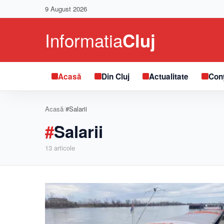
9 August 2026
Acasă
Din Cluj
Actualitate
Conț
Acasă
/
#Salarii
#
Salarii
13
articole