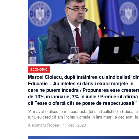
ECONOMIC
Marcel Ciolacu, după întâlnirea cu sindicaliştii di
Educaţie – Au înţeles şi dânşii exact marjele în
care ne putem încadra / Propunerea este creşter
de 13% în ianuarie, 7% în iunie / Premierul afirmă
că ”este o ofertă cât se poate de respectuoasă”
”Am avut o discuţie în seara asta (ci sindicaliştii din Educaţie
n.r.), eu cred că am închis lucrurile în linii mari”, a declarat, lu
seară, la Digi 24, Mar
Alexandru Robea
·
11 dec. 2023