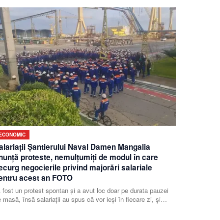
ECONOMIC
alariaţii Şantierului Naval Damen Mangalia
nunţă proteste, nemulţumiţi de modul în care
ecurg negocierile privind majorări salariale
entru acest an FOTO
 fost un protest spontan şi a avut loc doar pe durata pauzei
 masă, însă salariaţii au spus că vor ieşi în fiecare zi, şi
ăptămâna următoare, până când vor