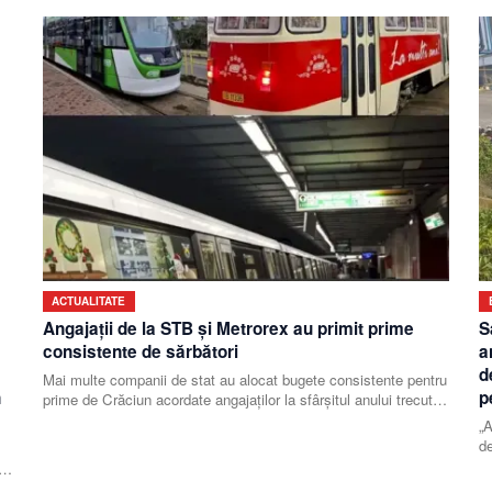
ACTUALITATE
Angajații de la STB și Metrorex au primit prime
S
consistente de sărbători
a
d
Mai multe companii de stat au alocat bugete consistente pentru
n
p
prime de Crăciun acordate angajaților la sfârșitul anului trecut,
conform unui clasament realizat
„A
de
s