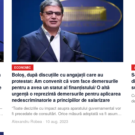
ECONOMIC
n
Boloş, după discuţiile cu angajaţii care au
S
protestat: Am convenit că vom face demersurile
d
e
pentru a avea un statut al finanţistului/ O altă
s
urgenţă o reprezintă demersurile pentru aplicarea
Co
nedescriminatorie a principiilor de salarizare
de
in
 –
”Toate deciziile cu impact asupra aparatului guvernamental vor
ni
fi precedate de consultări. Orice măsură adoptată va fi asumată
la nivelul coaliţiei. Eu sunt par
Alexandru Robea
·
10 aug. 2023
A