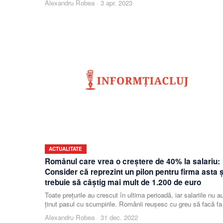
Alexandru Robea
·
3 apr. 2023
ACTUALITATE
Românul care vrea o creștere de 40% la salariu:
Consider că reprezint un pilon pentru firma asta ș
trebuie să câștig mai mult de 1.200 de euro
Toate prețurile au crescut în ultima perioadă, iar salariile nu a
ținut pasul cu scumpirile. Românii reușesc cu greu să facă fa
cheltuielilor și puțini speră
Alexandru Robea
·
31 dec. 2022