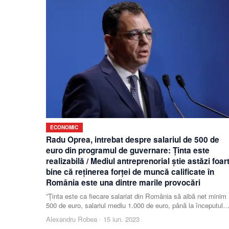
ECONOMIC
Radu Oprea, intrebat despre salariul de 500 de
euro din programul de guvernare: Ţinta este
realizabilă / Mediul antreprenorial ştie astăzi foar
bine că reţinerea forţei de muncă calificate în
România este una dintre marile provocări
”Ţinta este ca fiecare salariat din România să aibă net minim
500 de euro, salariul mediu 1.000 de euro, până la începutul
anului 2025”, a afirmat, joi seară, m
Alexandru Robea
·
15 iun. 2023