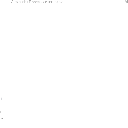
Alexandru Robea
·
26 ian. 2023
A
i
u
ță