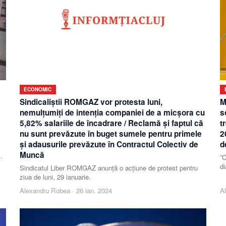
ECONOMIC
Sindicaliştii ROMGAZ vor protesta luni,
M
nemulţumiţi de intenţia companiei de a micşora cu
s
5,82% salariile de încadrare / Reclamă şi faptul că
t
nu sunt prevăzute în buget sumele pentru primele
2
şi adausurile prevăzute în Contractul Colectiv de
d
Muncă
”C
di
Sindicatul Liber ROMGAZ anunţă o acţiune de protest pentru
Mu
ziua de luni, 29 ianuarie.
Alexandru Robea
·
26 ian. 2024
A