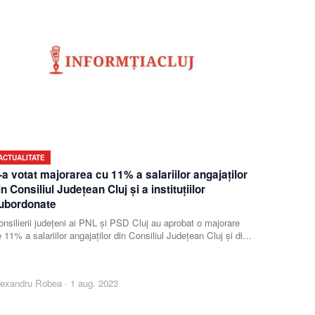
ACTUALITATE
-a votat majorarea cu 11% a salariilor angajaților
in Consiliul Județean Cluj și a instituțiilor
ubordonate
nsilierii județeni ai PNL și PSD Cluj au aprobat o majorare
 11% a salariilor angajaților din Consiliul Județean Cluj și din
stituțiile subordonate. Cu to
lexandru Robea
·
1 aug. 2023