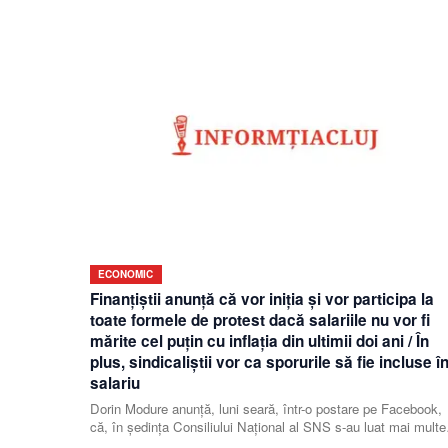
ECONOMIC
Finanţiştii anunţă că vor iniţia şi vor participa la
toate formele de protest dacă salariile nu vor fi
mărite cel puţin cu inflaţia din ultimii doi ani / În
plus, sindicaliştii vor ca sporurile să fie incluse î
salariu
Dorin Modure anunţă, luni seară, într-o postare pe Facebook,
că, în şedinţa Consiliului Naţional al SNS s-au luat mai multe
decizii importante.