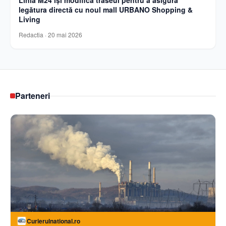
Linia M24 își modifică traseul pentru a asigura
legătura directă cu noul mall URBANO Shopping &
Living
Redactia
·
20 mai 2026
Parteneri
Curierulnational.ro