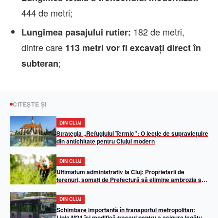
444 de metri;
182 de metri,
Lungimea pasajului rutier:
dintre care
113 metri vor fi excavați direct în
;
subteran
CITEȘTE ȘI
DIN CLUJ
Strategia „Refugiului Termic”: O lecție de supraviețuire
din antichitate pentru Clujul modern
DIN CLUJ
Ultimatum administrativ la Cluj: Proprietarii de
terenuri, somați de Prefectură să elimine ambrozia sub
amenințarea unor amenzi de până la 20.000 de lei
DIN CLUJ
Schimbare importantă în transportul metropolitan:
Linia M24 își modifică traseul pentru a asigura legătura