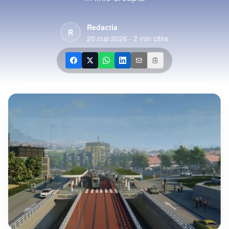
Redactia
R
20 mai 2026
·
2
min citire