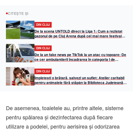
CITEȘTE ȘI
DIN CLUJ
De la scena UNTOLD direct la Liga 1: Cum a rezistat
gazonul de pe Cluj Arena după cel mai mare festival
din țară
DIN CLUJ
De la un fake news pe TikTok la un atac cu topoare: De
ce cer ambulanțierii încadrarea în categoria I de
condiții deosebit de periculoase
DIN CLUJ
Împletești o brățară, salvezi un suflet: Atelier caritabil
pentru animalele fără stăpân la Biblioteca Județeană
din Cluj-Napoca
De asemenea, toaletele au, printre altele, sisteme
pentru spălarea și dezinfectarea după fiecare
utilizare a podelei, pentru aerisirea și odorizarea