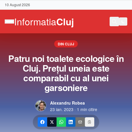
10 August 2026
DIN CLUJ
Patru noi toalete ecologice în
Cluj. Prețul uneia este
comparabil cu al unei
garsoniere
Alexandru Robea
23 ian. 2023
·
1
min citire
Contact