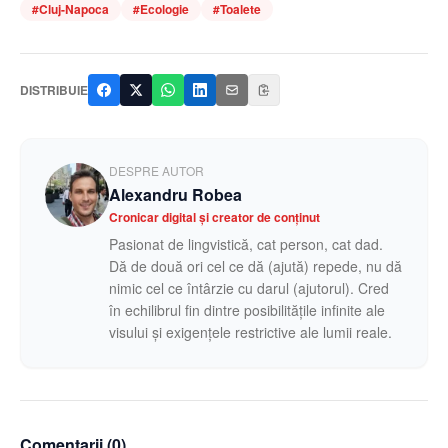
#
Cluj-Napoca
#
Ecologie
#
Toalete
DISTRIBUIE
DESPRE AUTOR
Alexandru Robea
Cronicar digital și creator de conținut
Pasionat de lingvistică, cat person, cat dad.
Dă de două ori cel ce dă (ajută) repede, nu dă
nimic cel ce întârzie cu darul (ajutorul). Cred
în echilibrul fin dintre posibilitățile infinite ale
visului și exigențele restrictive ale lumii reale.
Comentarii (
0
)