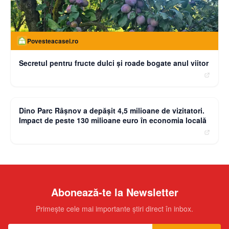
Povesteacasei.ro
Secretul pentru fructe dulci și roade bogate anul viitor
moneybuzz.ro
Dino Parc Râșnov a depășit 4,5 milioane de vizitatori.
Impact de peste 130 milioane euro în economia locală
Abonează-te la Newsletter
Primește cele mai importante știri direct în inbox.