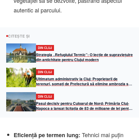
vegetației să se dezvolte, păstrând aspectul
autentic al parcului.
CITEȘTE ȘI
DIN CLUJ
Strategia „Refugiului Termic”: O lecție de supraviețuire
din antichitate pentru Clujul modern
DIN CLUJ
Ultimatum administrativ la Cluj: Proprietarii de
terenuri, somați de Prefectură să elimine ambrozia sub
amenințarea unor amenzi de până la 20.000 de lei
DIN CLUJ
Pasul decisiv pentru Culoarul de Nord: Primăria Cluj-
Napoca a lansat licitația de 83 de milioane de lei pentru
pasajul subteran Oașului – Muncii
Tehnici mai puțin
Eficiență pe termen lung: