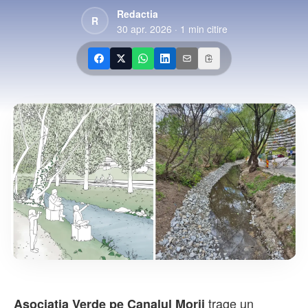
Redactia
R
30 apr. 2026
·
1
min citire
trage un
Asociația Verde pe Canalul Morii