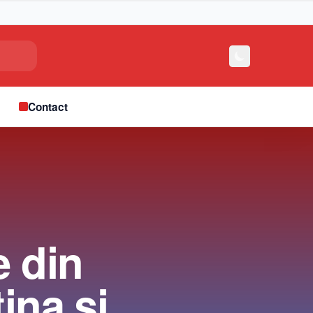
e
Contact
e din
tina și