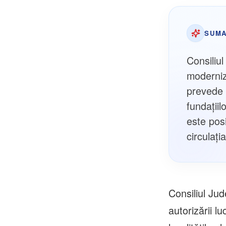
SUMA
Consiliu
moderniz
prevede 
fundațiil
este pos
circulați
Consiliul Ju
autorizării l