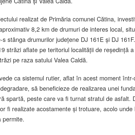
clujene Cătina și Valea Caldă.
ectului realizat de Primăria comunei Cătina, invest
aproximativ 8,2 km de drumuri de interes local, sit
e-s stânga drumurilor județene DJ 161E și DJ 161F. 
 19 străzi aflate pe teritoriul localității de reședință
trăzi pe raza satului Valea Caldă.
vede ca sistemul rutier, aflat în acest moment într-
degradare, să beneficieze de realizarea unei fundaț
tră spartă, peste care va fi turnat stratul de asfalt.
 fi realizate acostamente și trotuare, acolo unde l
a permite.