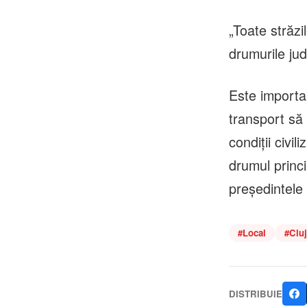
„Toate străzi
drumurile jud
Este importa
transport să 
condiții civil
drumul princi
președintele 
#
Local
#
Cluj
DISTRIBUIE