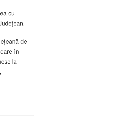
nea cu
 Județean.
dețeană de
șoare în
uiesc la
,