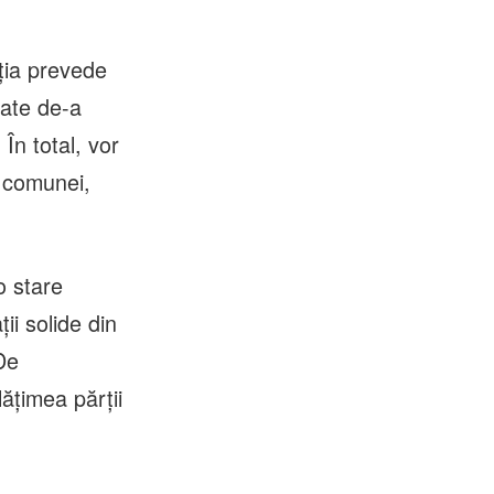
iția prevede
uate de-a
În total, vor
 a comunei,
o stare
ii solide din
 De
ățimea părții