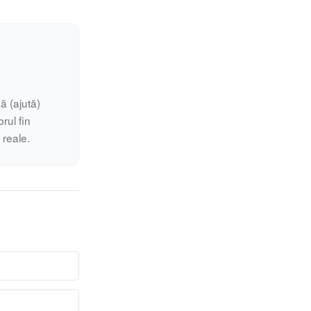
ă (ajută)
rul fin
i reale.