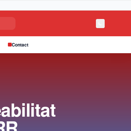
e
Contact
abilitat
NRR