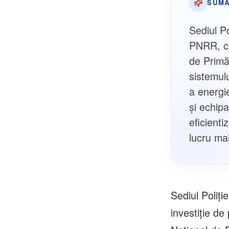
SUMA
Sediul Po
PNRR, cu
de Primă
sistemul
a energie
și echip
eficienti
lucru mai
Sediul Poliţie
investiţie de