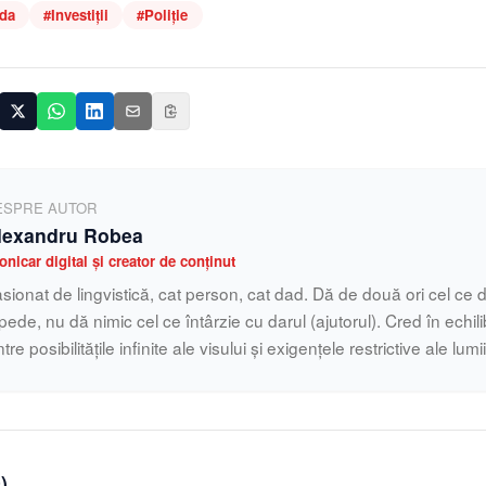
da
#
Investiții
#
Poliție
ESPRE AUTOR
lexandru Robea
onicar digital și creator de conținut
sionat de lingvistică, cat person, cat dad. Dă de două ori cel ce d
pede, nu dă nimic cel ce întârzie cu darul (ajutorul). Cred în echilib
ntre posibilitățile infinite ale visului și exigențele restrictive ale lumi
0
)