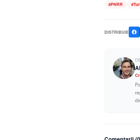
#
PNRR
#
Tur
DISTRIBUIE
D
A
Cr
Pa
re
di
Comentarii (