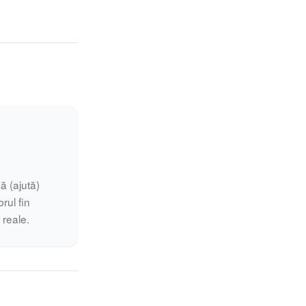
ă (ajută)
rul fin
i reale.