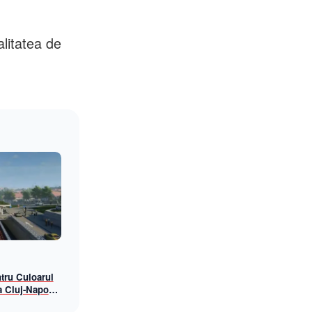
alitatea de
ntru Culoarul
a Cluj-Napoca
de 83 de