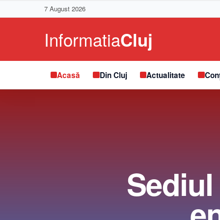
7 August 2026
Acasă
Din Cluj
Actualitate
Conț
Sediul 
en