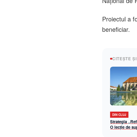
Naţional de 
Proiectul a f
beneficiar.
CITEȘTE ȘI
DIN CLUJ
Strategia „Re
O lecție de su
antichitate pe