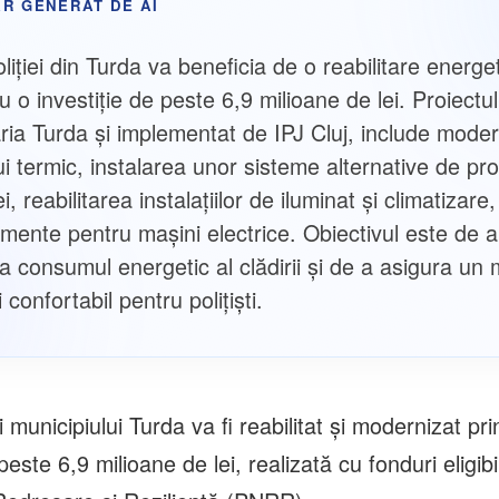
R GENERAT DE AI
liţiei din Turda va beneficia de o reabilitare energe
 o investiție de peste 6,9 milioane de lei. Proiectu
ria Turda și implementat de IPJ Cluj, include mode
ui termic, instalarea unor sisteme alternative de pr
i, reabilitarea instalațiilor de iluminat și climatizar
amente pentru mașini electrice. Obiectivul este de a
za consumul energetic al clădirii și de a asigura un
 confortabil pentru polițiști.
i municipiului Turda va fi reabilitat şi modernizat pri
 peste 6,9 milioane de lei, realizată cu fonduri eligib