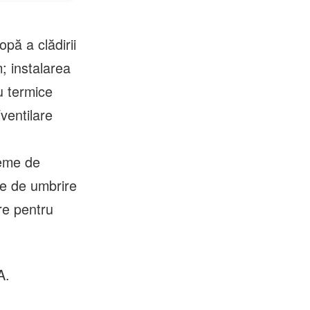
entru pasajul
 – Muncii
pă a clădirii
; instalarea
u termice
ventilare
teme de
te de umbrire
re pentru
A.