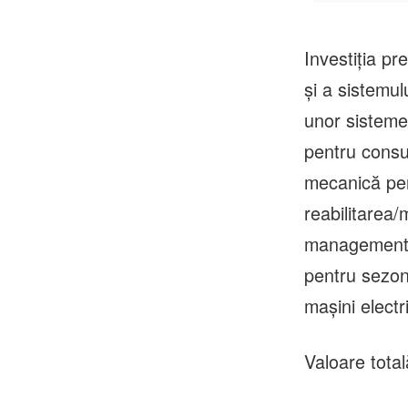
modern
Investiția pr
și a sistemul
unor sisteme 
pentru consu
mecanică pent
reabilitarea/
management e
pentru sezonu
mașini electr
Valoare total