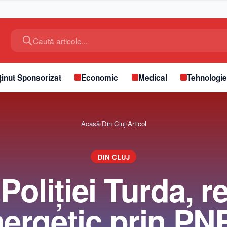
Caută articole...
inut Sponsorizat
Economic
Medical
Tehnologi
Acasă
/
Din Cluj
/
Articol
DIN CLUJ
Poliţiei Turda, re
ergetic prin P