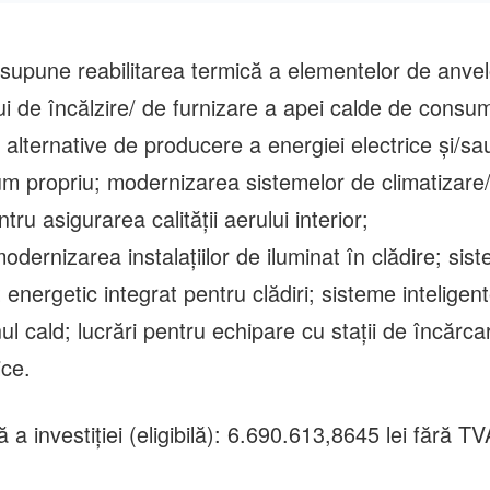
ambrozia sub amenințarea
milioane de lei p
unor amenzi de până la 20.000
subteran Oașului
de lei
esupune reabilitarea termică a elementelor de anvelo
ui de încălzire/ de furnizare a apei calde de consum
alternative de producere a energiei electrice și/sa
m propriu; modernizarea sistemelor de climatizare/
ru asigurarea calității aerului interior;
modernizarea instalațiilor de iluminat în clădire; sis
nergetic integrat pentru clădiri; sisteme inteligen
l cald; lucrări pentru echipare cu stații de încărca
ice.
ă a investiției (eligibilă): 6.690.613,8645 lei fără TV