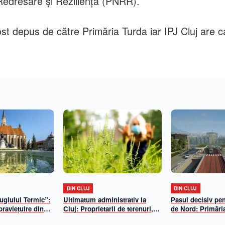
Redresare şi Rezilienţă (PNRR).
ost depus de către Primăria Turda iar IPJ Cluj are c
DIN CLUJ
DIN CLUJ
fugiului Termic”:
Ultimatum administrativ la
Pasul decisiv pe
praviețuire din
Cluj: Proprietarii de terenuri,
de Nord: Primări
ntru Clujul
somați de Prefectură să elimine
a lansat licitația 