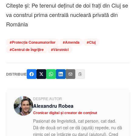
Citește și: Pe terenul deținut de doi frați din Cluj se
va construi prima centrală nucleară privată din
România
#
Protecţia Consumatorilor
#
Amenda
#
Cluj
#
Centrul de îngrijire
#
Vârstnici
DISTRIBUIE
DESPRE AUTOR
Alexandru Robea
Cronicar digital și creator de conținut
Pasionat de lingvistică, cat person, cat dad.
Dă de două ori cel ce dă (ajută) repede, nu dă
nimic cel ce întârzie cu darul (ajutorul). Cred