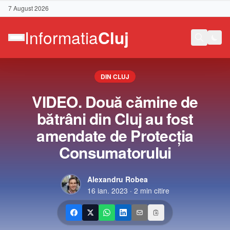
7 August 2026
DIN CLUJ
VIDEO. Două cămine de
bătrâni din Cluj au fost
amendate de Protecția
Consumatorului
Alexandru Robea
16 ian. 2023
·
2
min citire
Contact