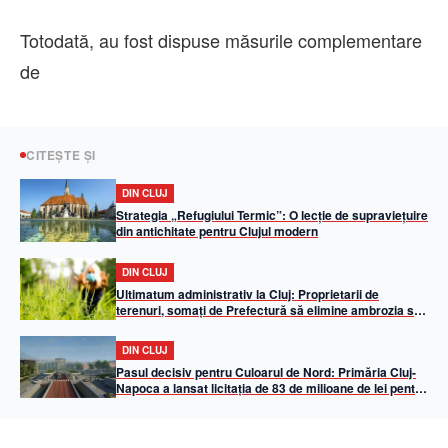
Totodată, au fost dispuse măsurile complementare
de
CITEȘTE ȘI
DIN CLUJ
Strategia „Refugiului Termic”: O lecție de supraviețuire
din antichitate pentru Clujul modern
DIN CLUJ
Ultimatum administrativ la Cluj: Proprietarii de
terenuri, somați de Prefectură să elimine ambrozia sub
amenințarea unor amenzi de până la 20.000 de lei
DIN CLUJ
Pasul decisiv pentru Culoarul de Nord: Primăria Cluj-
Napoca a lansat licitația de 83 de milioane de lei pentru
pasajul subteran Oașului – Muncii